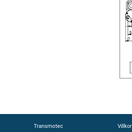
Transmotec
Transmotec
Villkor
Villkor