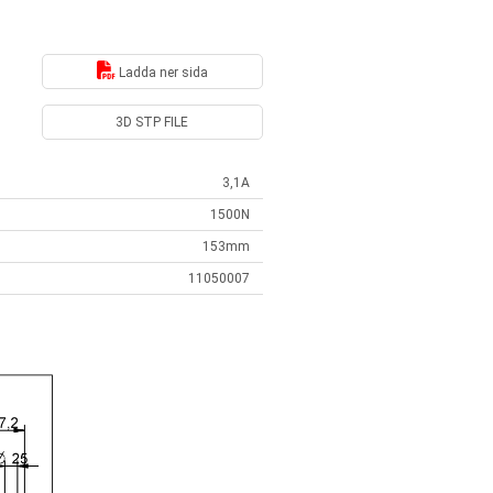
Ladda ner sida
3D STP FILE
3,1A
1500N
153mm
11050007