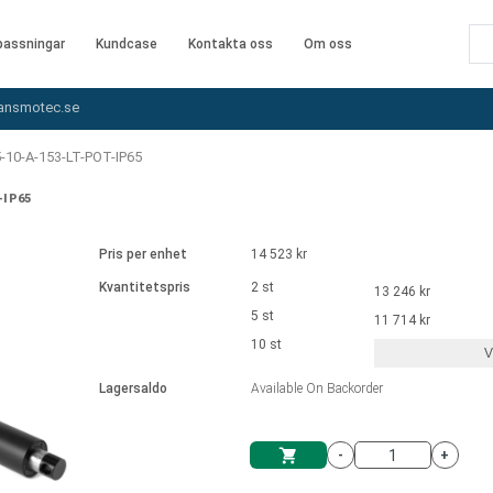
assningar
Kundcase
Kontakta oss
Om oss
ansmotec.se
-10-A-153-LT-POT-IP65
-IP65
Pris per enhet
14 523 kr
Kvantitetspris
2 st
13 246 kr
5 st
11 714 kr
10 st
V
Lagersaldo
Available On Backorder
-
+