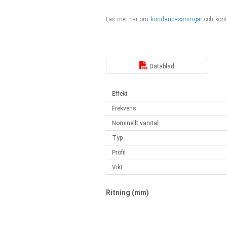
Linjära ställdon
Synkrona-Asynkrona | för 1-4 ställdon
Läs mer här om
kundanpassningar
och konta
Français (EUR)
Styrenheter
Solenoids
Synkrona-Asynkrona | för 1-4 ställdon
Italiano (EUR)
Nätaggregat
Datablad
Nederlands (EUR)
Nätaggregat
Effekt
Frekvens
Polski (EUR)
Nominellt varvtal
Typ
Norsk (NOK)
Profil
Vikt
Suomi (EUR)
Ritning (mm)
Svenska (SEK)