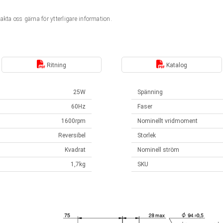
kta oss gärna för ytterligare information.
Ritning
Katalog
25W
Spänning
60Hz
Faser
1600rpm
Nominellt vridmoment
Reversibel
Storlek
Kvadrat
Nominell ström
1,7kg
SKU