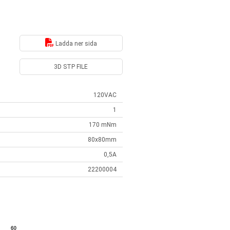
Ladda ner sida
3D STP FILE
120VAC
1
170 mNm
80x80mm
0,5A
22200004