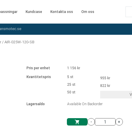
assningar
Kundcase
Kontakta oss
Om oss
ansmotec.se
r
/
AIR-025W-120-SB
Pris per enhet
1 156 kr
Kvantitetspris
5 st
955 kr
25 st
822 kr
50 st
V
Lagersaldo
Available On Backorder
-
+