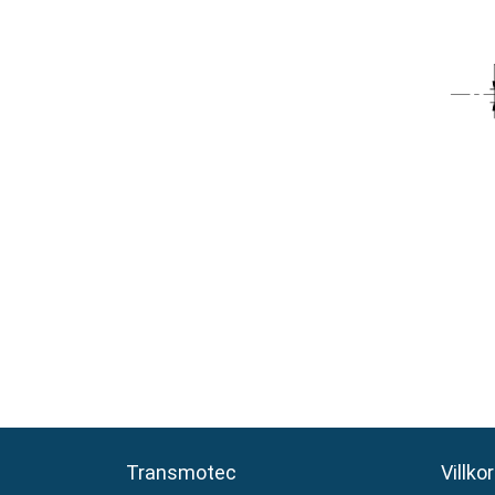
Transmotec
Transmotec
Villkor
Villkor