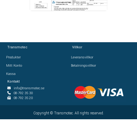
Transmotec
Transmotec
Villkor
Villkor
Produkter
Produkter
Leveransvillkor
Leveransvillkor
Mitt Konto
Mitt Konto
Betalningsvillkor
Betalningsvillkor
Kassa
Kassa
Kontakt
Kontakt
info@transmotec.se
info@transmotec.se
08-792 35 30
08-792 35 30
08-792 35 20
08-792 35 20
Copyright ©
Copyright ©
2026
Transmotec. All rights reserved.
Transmotec. All rights reserved.