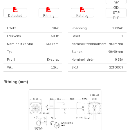
ner
sida
3D
STP
Datablad
Ritning
Katalog
FILE
Effekt
90W
Spänning
380VAC
Frekvens
50Hz
Faser
1
Nominellt varvtal
1300rpm
Nominellt vridmoment
700 mNm
Typ
Storlek
90x90mm
Profil
Kvadrat
Nominell ström
0,35A
Vikt
3,2kg
SKU
22100039
Ritning (mm)