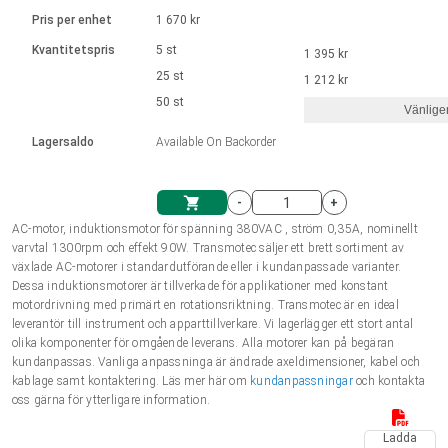
Språk
Linjära ställdon
Ø 28-42| 1-1400 rpm | <= 290Ncm
Drivsteg 2-6 A
Pris per enhet
1 670 kr
Styrningar DC motorer
Synkrona-Asynkrona | för 1-4 ställdon
Français (EUR)
Kvantitetspris
5 st
1 395 kr
Enhetssystem
Solenoids
Styrningar borstlösa DC motorer
Styrenheter
25 st
1 212 kr
Italiano (EUR)
50 st
Synkrona-Asynkrona | för 1-4 ställdon
Vänlige
moms
Nätaggregat
Lagersaldo
Available On Backorder
Nederlands (EUR)
Nätaggregat
-
+
Polski (EUR)
AC-motor, induktionsmotor för spänning 380VAC , ström 0,35A, nominellt
Kundkorg
varvtal 1300rpm och effekt 90W. Transmotec säljer ett brett sortiment av
växlade AC-motorer i standardutförande eller i kundanpassade varianter.
Norsk (NOK)
Dessa induktionsmotorer är tillverkade för applikationer med konstant
motordrivning med primärt en rotationsriktning. Transmotec är en ideal
leverantör till instrument och apparttillverkare. Vi lagerlägger ett stort antal
Suomi (EUR)
olika komponenter för omgående leverans. Alla motorer kan på begäran
kundanpassas. Vanliga anpassninga är ändrade axeldimensioner, kabel och
kablage samt kontaktering. Läs mer här om
kundanpassningar
och kontakta
oss gärna för ytterligare information.
Svenska (SEK)
Ladda