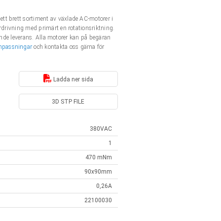
tt brett sortiment av växlade AC-motorer i
rdrivning med primärt en rotationsriktning.
ående leverans. Alla motorer kan på begäran
npassningar
och kontakta oss gärna för
Ladda ner sida
3D STP FILE
380VAC
1
470 mNm
90x90mm
0,26A
22100030