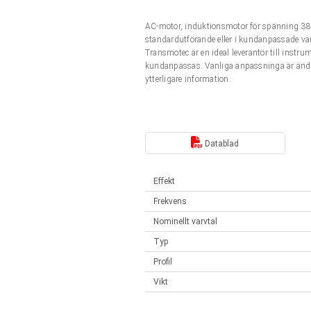
Linjära ställdon
Synkrona-Asynkrona | för 1-4 ställdon
AC-motor, induktionsmotor för spänning 380
Français (EUR)
Styrenheter
standardutförande eller i kundanpassade var
Solenoids
Transmotec är en ideal leverantör till instru
Synkrona-Asynkrona | för 1-4 ställdon
kundanpassas. Vanliga anpassninga är ändr
Italiano (EUR)
ytterligare information.
Nätaggregat
Nederlands (EUR)
Nätaggregat
Datablad
Polski (EUR)
Effekt
Norsk (NOK)
Frekvens
Nominellt varvtal
Suomi (EUR)
Typ
Profil
Svenska (SEK)
Vikt