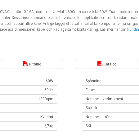
VAC , ström 0,26A, nominellt varvtal 1300rpm och effekt 60W. Transmotec säljer e
ianter. Dessa induktionsmotorer är tillverkade för applikationer med konstant moto
ment och apparttillverkare. Vi lagerlägger ett stort antal olika komponenter för omg
ade axeldimensioner, kabel och kablage samt kontaktering. Läs mer här om
kunda
Ritning
Katalog
60W
Spänning
50Hz
Faser
1300rpm
Nominellt vridmoment
Storlek
Kvadrat
Nominell ström
2,7kg
SKU