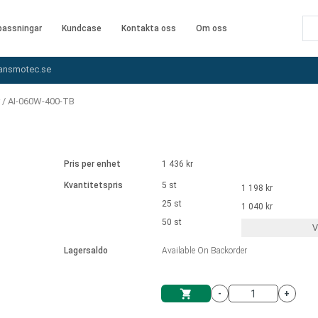
assningar
Kundcase
Kontakta oss
Om oss
ansmotec.se
/
AI-060W-400-TB
Pris per enhet
1 436 kr
Kvantitetspris
5 st
1 198 kr
25 st
1 040 kr
50 st
V
Lagersaldo
Available On Backorder
-
+