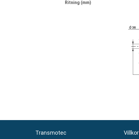
Ritning (mm)
Transmotec
Transmotec
Villkor
Villkor