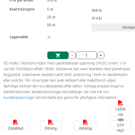
Språk
Linjära ställdon
Pris per enhet
550 kr
Ø 28-42| 1-1400 rpm | <= 290Ncm
Drivsteg 2-6 A
Styrningar DC motorer
Synkrona-Asynkrona | för 1-4 ställdon
Kvantitetspris
5 st
468 kr
Français (EUR)
Enhetssystem
Solenoids
25 st
Styrningar borstlösa DC motorer
414 kr
Styrenheter
50 st
Vänlige
Italiano (EUR)
Synkrona-Asynkrona | för 1-4 ställdon
moms
Nätaggregat
Lagersaldo
Ja
Nederlands (EUR)
Nätaggregat
-
+
DC-motor, likströmsmotor med specifikationer spänning 24VDC ström 11A
Polski (EUR)
varvtal 18000rpm effekt 180W. Motorerna kan även levereras med planetväxel,
Kundkorg
kuggväxel, snäckväxel, encoder samt EMC avstörning i form av kondensator
eller varistor. För vissa typer kan även kolborst eller metallborst väljas.
Norsk (NOK)
Samtliga motorer kan kundanpassas efter behov. Vanliga anpassningar är
axeldimensioner, kabelanslutningar och kablage. Läs mer här om
kundanpassningar
och kontakta oss gärna för ytterligare information.
Suomi (EUR)
Ladda
ner
sida
3D
Svenska (SEK)
STP
Datablad
Ritning
Katalog
FILE