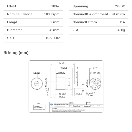
Effekt
180W
Spänning
24VDC
Nominellt varvtal
18000rpm
Nominellt vridmoment
94 mNm
Längd
66mm
Nominell ström
11A
Diameter
45mm
Vikt
480g
SKU
15775002
Ritning (mm)